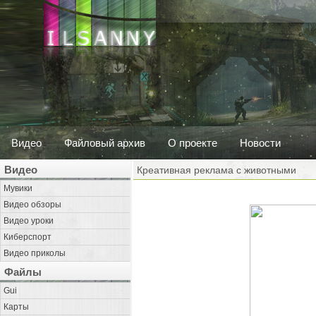
Видео
Файловый архив
О проекте
Новости
Видео
Креативная реклама с животными
Мувики
Видео обзоры
Видео уроки
Киберспорт
Видео приколы
Файлы
Gui
Карты