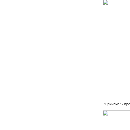
"Гринпис" - п