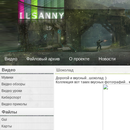
Видео
Файловый архив
О проекте
Новости
Видео
Шоколад
Мувики
Дорогой и вкусный...шоколад :)
Коллекция вот таких вкусных фотографий... м
Видео обзоры
Видео уроки
Киберспорт
Видео приколы
Файлы
Gui
Карты