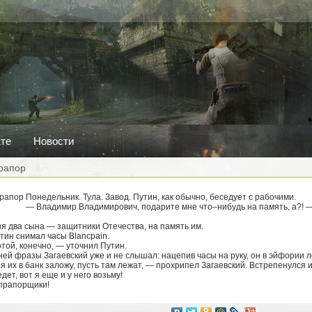
кте
Новости
рапор
Понедельник. Тула. Завод. Путин, как обычно, беседует с рабочими.
— Владимир Владимирович, подарите мне что–нибудь на память, а?! —
ня два сына — защитники Отечества, на память им.
тин снимал часы Blancpain.
той, конечно, — уточнил Путин.
ей фразы Загаевский уже и не слышал: нацепив часы на руку, он в эйфории 
 я их в банк заложу, пусть там лежат, — прохрипел Загаевский. Встрепенулся и
ет, вот я еще и у него возьму!
 прапорщики!