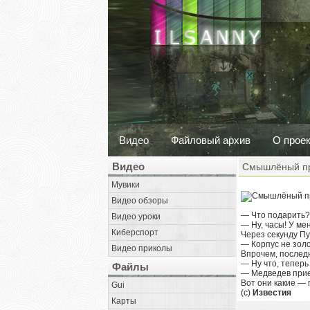
Видео
Файловый архив
О прое
Видео
Смышлёный п
Мувики
Видео обзоры
— Что подарить?
Видео уроки
— Ну, часы! У ме
Киберспорт
Через секунду Пу
— Корпус не золо
Видео приколы
Впрочем, последн
— Ну что, теперь
Файлы
— Медведев приед
Вот они какие —
Gui
(c)
Известия
Карты