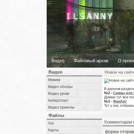
Видео
Файловый архив
О прое
Видео
Новое на сайт
Мувики
Видео обзоры
В данном разделе,
№2 -
Скины для 
Видео уроки
Думаю тут все по
Киберспорт
№3 -
ФанАрт
Тут у нас собран
Видео приколы
Файлы
Комментарии 
Gui
Карты
форма отправ