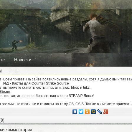
кте
Новости
е!
Всем привет! На сайте появились новые разделы, хотя я думаю вы и так за
№1 -
Карты для Counter Strike Source
 вы можете скачать карты: mix, aim, awp, bhop и trikz.
Steam
нятно, хотите разнообразить вид своего STEAM? Легко!
ы различные картинки и комиксы на тему CS, CS:S. Так же вы можете прислать
(
0
)
ки комментария