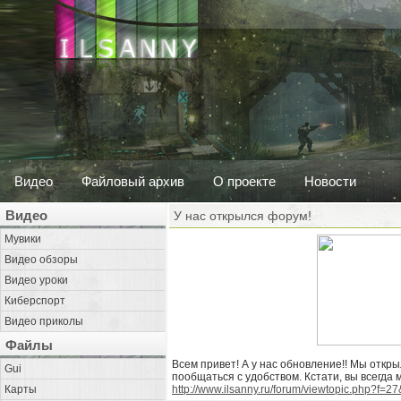
Видео
Файловый архив
О проекте
Новости
Видео
У нас открылся форум!
Мувики
Видео обзоры
Видео уроки
Киберспорт
Видео приколы
Файлы
Всем привет! А у нас обновление!! Мы откр
Gui
пообщаться с удобством. Кстати, вы всегда 
Карты
http://www.ilsanny.ru/forum/viewtopic.php?f=2