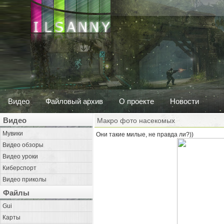
Видео
Файловый архив
О проекте
Новости
Видео
Макро фото насекомых
Мувики
Они такие милые, не правда ли?))
Видео обзоры
Видео уроки
Киберспорт
Видео приколы
Файлы
Gui
Карты