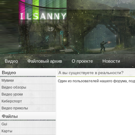
Видео
Файловый архив
О проекте
Новости
Видео
А вы существуете в реальности?
Мувики
Один из пользователей нашего форума, подн
Видео обзоры
Видео уроки
Киберспорт
Видео приколы
Файлы
Gui
Карты