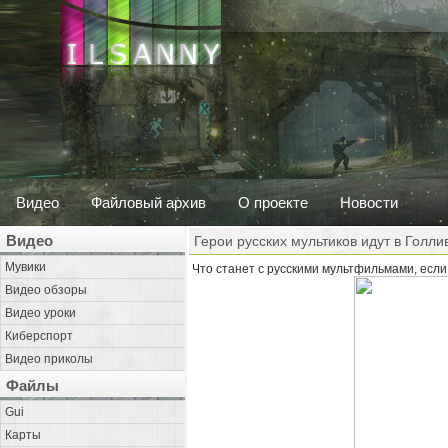
Видео
Файловый архив
О проекте
Новости
Видео
Герои русских мультиков идут в Голли
Мувики
Что станет с русскими мультфильмами, если 
Видео обзоры
Видео уроки
Киберспорт
Видео приколы
Файлы
Gui
Карты