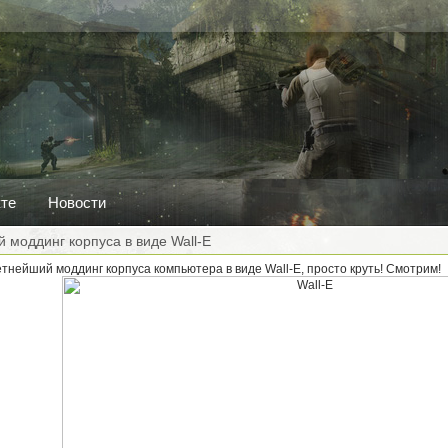
кте
Новости
 моддинг корпуса в виде Wall-E
тнейший моддинг корпуса компьютера в виде Wall-E, просто круть! Смотрим!