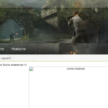
кте
Новости
 занят!
не было комиксов =)