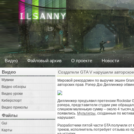
Видео
Файловый архив
О проекте
Новости
Видео
Создатели GTA V нарушили авторское
Мувики
Мировой рекордсмен по выручке экшен Grand
авторских прав. Рэпер Дэз Диллинжер обвин
Видео обзоры
Видео уроки
Киберспорт
Диллинжер предъявил претензии Rockstar Gam
рэпера, представители студии уже обращали
Видео приколы
слишком маленькую сумму – около 4 тысяч д
появились.
Мультигры
, созданные по мотива
Файлы
нарушают.
Gui
Разработчики пятой части GTA получили от
треков, исполнитель потребует отзыва из п
Карты
на уступки.