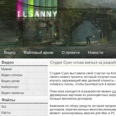
Видео
Файловый архив
О проекте
Новости
Видео
Студия Cyan готова взяться за разраб
Мувики
Студия Cyan выставила свой стартап на Kick
Видео обзоры
своего нового проекта, который получил наз
изучать окружающий мир далекой планеты, 
Видео уроки
собирать пазлы, чтобы разобраться в прои
Киберспорт
Пока игра находится в разработке можно
ск
Видео приколы
двухмерные картинки из разноцветных шерстя
больше миллиона долларов.
Файлы
Кампания по сбору средств, которая продли
Gui
долларов, перечисленных многочисленными п
Карты
момент анонсированы версии для Мас и РС.