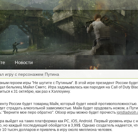
кте
Новости
ал игру с персонажем Путина
вным героем игры "Не шутите с Путиным". В этой игре президент России бу
дал бельгиец Майкл Смитс. Игра задумывалась как пародия на Call of Duty Bla
ться к 31 октябрю, как раз к Хэллоуину.
енту России будет товарищ Майк, который будет некой противоположностью.
ет страдать алкогольной зависимостью. Майк будет орудовать ножом, а Пути
ь: "Верните мое перо обратно". Обзор игры можно будет прочесть
igridladvoih.
ра выйдет на таких платформах как PC, iOS, Android. Первый уровень игры с
, но каждый последующий обойдется в 3,99$. Однако создатель надеется, чт
 10 тысяч долларов и привлечь в игру около миллиона человек.