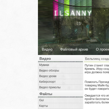
Видео
Файловый архив
О прое
Видео
Бельгиец созд
Мувики
Путин станет гла
Кремль. Игру соз
Видео обзоры
игра должна появи
Видео уроки
Киберспорт
Помогать Презид
товарищ Майк буд
Видео приколы
он будет говорит
Файлы
Ожидается что иг
пройти бесплатно
Gui
заработать более
Карты