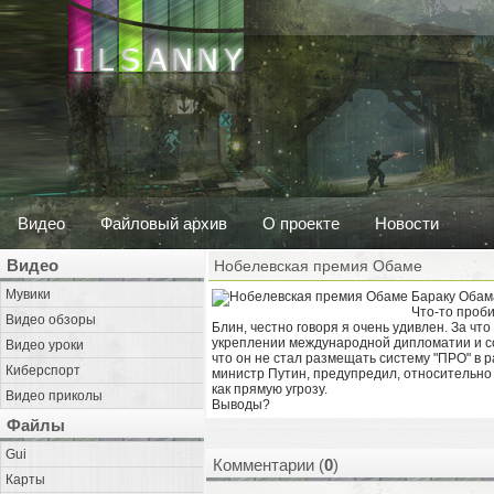
Видео
Файловый архив
О проекте
Новости
Видео
Нобелевская премия Обаме
Мувики
Бараку Обам
Что-то проб
Видео обзоры
Блин, честно говоря я очень удивлен. За чт
укреплении международной дипломатии и сот
Видео уроки
что он не стал размещать систему "ПРО" в р
Киберспорт
министр Путин, предупредил, относительно
как прямую угрозу.
Видео приколы
Выводы?
Файлы
Gui
Комментарии (
0
)
Карты