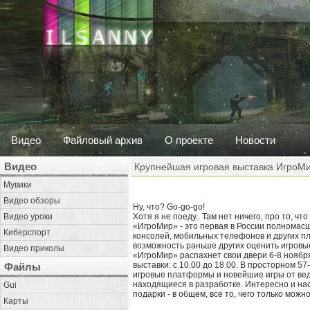
Видео
Файловый архив
О проекте
Новости
Видео
Крупнейшая игровая выставка ИгроМ
Мувики
Видео обзоры
Ну, что? Go-go-go!
Видео уроки
Хотя я не поеду.. Там нет ничего, про то, чт
«ИгроМир» - это первая в России полномас
Киберспорт
консолей, мобильных телефонов и других п
возможность раньше других оценить игровые 
Видео приколы
«ИгроМир» распахнет свои двери 6-8 ноября
выставки: с 10.00 до 18.00. В просторном 
Файлы
игровые платформы и новейшие игры от веду
находящиеся в разработке. Интересно и на
Gui
подарки - в общем, все то, чего только мож
Карты