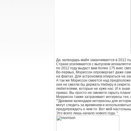
Да, календарь майя заканчивается в 2012 год
Страхи усиливаются с выпуском апокалиптич
по 2012 году выдаст вам более 175 книг, свя
Во-первых, Мориссон опровергает даже само
на фактах. Для астрономов опираться на зая
А так же Мориссон смеется над предположен
они не смогли бы держать Нибиру в секрет
любителями, которые не хуже нас. И я знаю 
приказ. Вы просто не сможете скрыть планет
Моррисон также затрагивает интересы тех, к
""Древние календари интересны для историк
могут следить за временем и использоватьс
предупреждать о чем-то. Вот мой настольны
Это всего лишь начало нового года. "