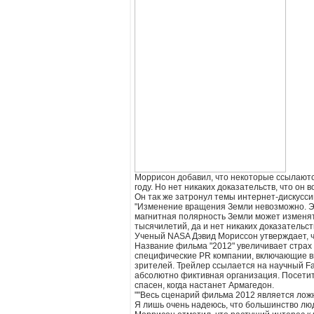
Моррисон добавил, что некоторые ссылаются
году. Но нет никаких доказательств, что он
Он так же затронул темы интернет-дискусс
"Изменение вращения Земли невозможно. Это
магнитная полярность Земли может изменять
тысячилетий, да и нет никаких доказательств
Ученый NASA Дэвид Мориссон утверждает, чт
Название фильма "2012" увеличивает страх 
специфические PR компании, включающие ви
зрителей. Трейлер ссылается на научный Fa
абсолютно фиктивная организация. Посетите
спасен, когда настанет Армагедон.
""Весь сценарий фильма 2012 является ло
Я лишь очень надеюсь, что большинство лю