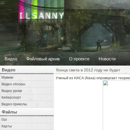
Видео
Файловый архив
О проекте
Новости
Видео
Конца света в 2012 году не будет
Мувики
Ученый из НАСА (Nasa) опровергает теорию 
Видео обзоры
Видео уроки
Киберспорт
Видео приколы
Файлы
Gui
Карты