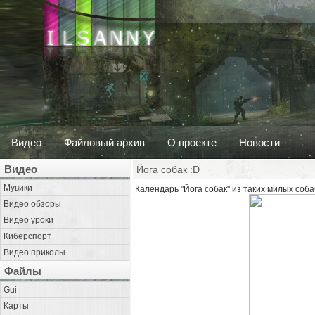
Видео
Файловый архив
О проекте
Новости
Видео
Йога собак :D
Мувики
Календарь "Йога собак" из таких милых соба
Видео обзоры
Видео уроки
Киберспорт
Видео приколы
Файлы
Gui
Карты