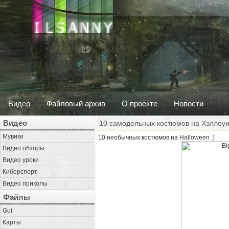
Видео
Файловый архив
О проекте
Новости
Видео
10 самодельных костюмов на Хэллоу
Мувики
10 необычных костюмов на Halloween :)
Видео обзоры
Видео уроки
Киберспорт
Видео приколы
Файлы
Gui
Карты