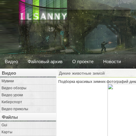
Видео
Файловый архив
О проекте
Новости
Видео
Дикие животные зимой
Мувики
Подборка красивых зимних фотографий дик
Видео обзоры
Видео уроки
Киберспорт
Видео приколы
Файлы
Gui
Карты