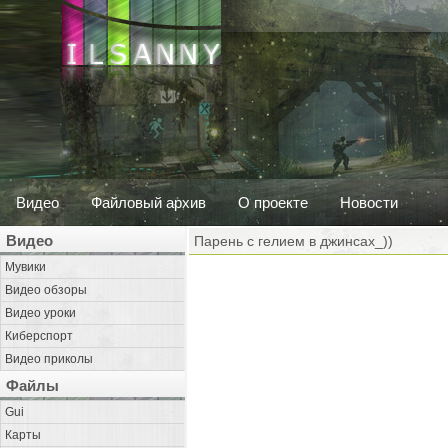
Видео
Файловый архив
О проекте
Новости
Видео
Парень с гелием в джинсах_))
Мувики
Видео обзоры
Видео уроки
Киберспорт
Видео приколы
Файлы
Gui
Карты