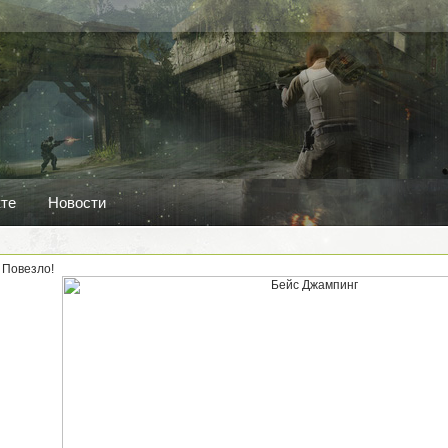
кте
Новости
 Повезло!