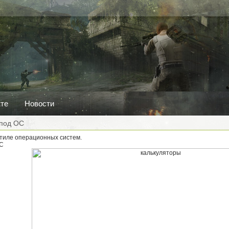
кте
Новости
 под ОС
стиле операционных систем.
OC