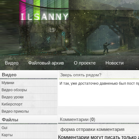
Видео
Файловый архив
О проекте
Новости
Видео
Зверь опять рядом?
Мувики
И так, уже достаточно давненько был пост пр
Видео обзоры
Видео уроки
Киберспорт
Видео приколы
Комментарии (
0
)
Файлы
Gui
форма отправки комментария
Карты
Комментарии могут писать только