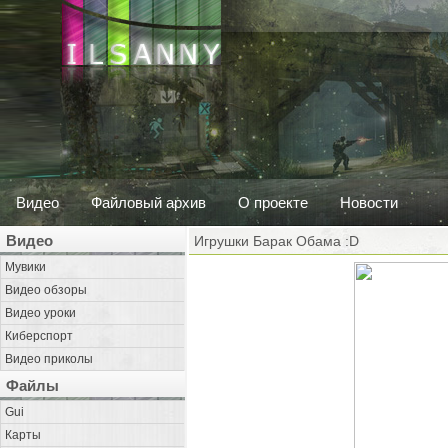
Видео
Файловый архив
О проекте
Новости
Видео
Игрушки Барак Обама :D
Мувики
Видео обзоры
Видео уроки
Киберспорт
Видео приколы
Файлы
Gui
Карты