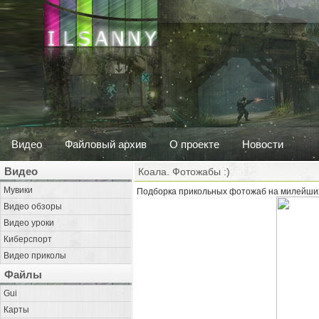
Видео
Файловый архив
О проекте
Новости
Видео
Коала. Фотожабы :)
Мувики
Подборка прикольных фотожаб на милейших 
Видео обзоры
Видео уроки
Киберспорт
Видео приколы
Файлы
Gui
Карты