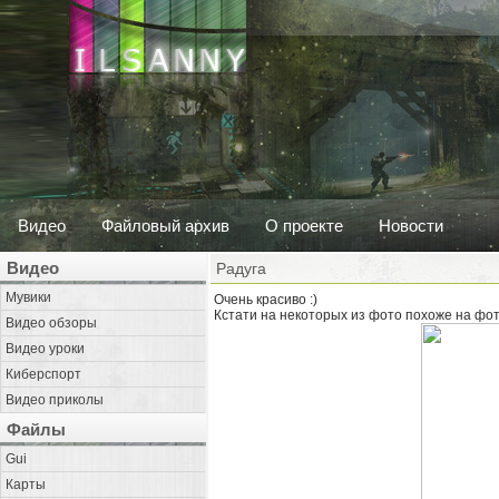
Видео
Файловый архив
О проекте
Новости
Видео
Радуга
Мувики
Очень красиво :)
Кстати на некоторых из фото похоже на фото
Видео обзоры
Видео уроки
Киберспорт
Видео приколы
Файлы
Gui
Карты