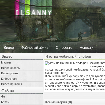
Видео
Файловый архив
О проекте
Новости
Видео
Игры на мобильный телефон
Мувики
Всем привет
посещения в
Видео обзоры
назад продала свой нетбук asus, который бы 
душа пожелает_))).
Видео уроки
В общем нашла ему пару sis игр для symbian 
Киберспорт
играете на мобильном телефоне? И какой он
интересного из игр есть? И удобно ли в упр
Видео приколы
А если у вас nokia n-серии с symbian 8, пос
п.с. если что – могу поделиться эмулятором
Файлы
Gui
Комментарии (
0
)
Карты