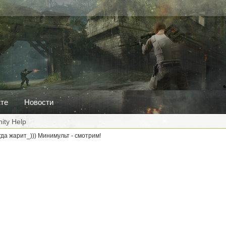
кте
Новости
nity Help
гда жарит_))) Минимульт - смотрим!