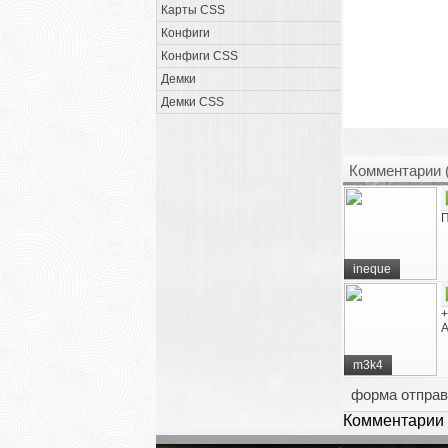
Карты CSS
Конфиги
Конфиги CSS
Демки
Демки CSS
Комментарии 
П
ineque
+
А
m3k4
форма отправ
Комментарии 