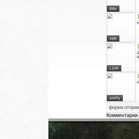
tiMe
н
safe
д
к
L1nK
е
emPty
форма отправ
Комментарии 