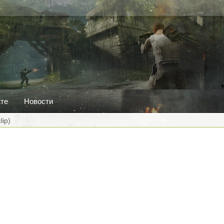
кте
Новости
lip)