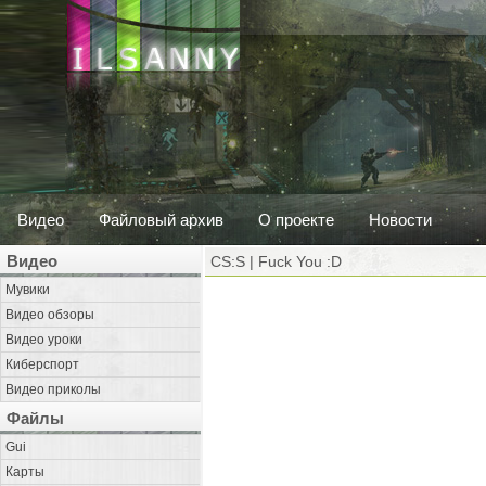
Видео
Файловый архив
О проекте
Новости
Видео
CS:S | Fuck You :D
Мувики
Видео обзоры
Видео уроки
Киберспорт
Видео приколы
Файлы
Gui
Карты