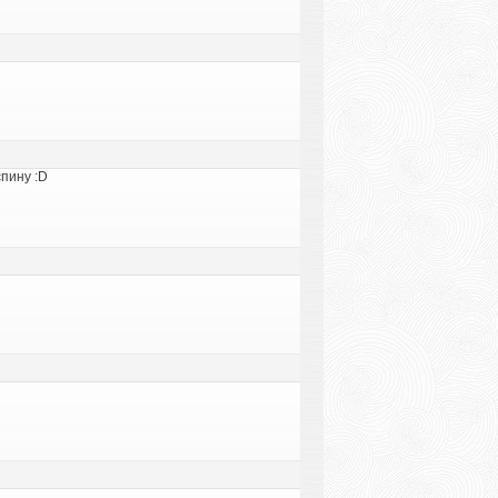
спину :D