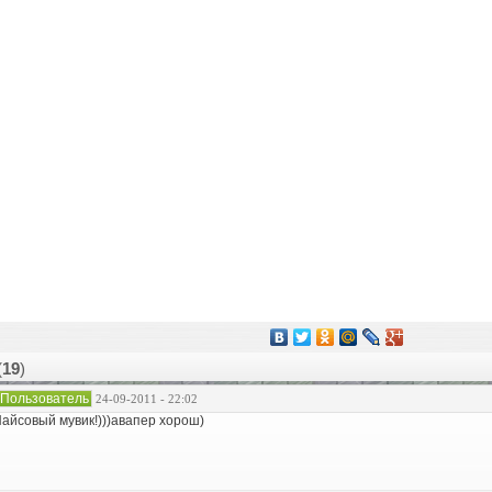
(
19
)
Пользователь
24-09-2011 - 22:02
айсовый мувик!)))авапер хорош)