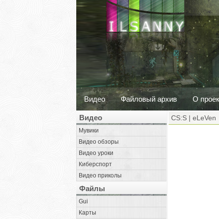
Видео
Файловый архив
О прое
Видео
CS:S | eLeVen
Мувики
Видео обзоры
Видео уроки
Киберспорт
Видео приколы
Файлы
Gui
Карты