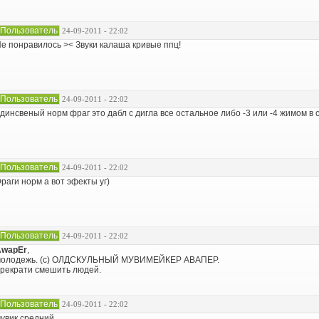
Пользователь
24-09-2011 - 22:02
е понравилось >< Звуки калаша кривые ппц!
Пользователь
24-09-2011 - 22:02
динсвеный норм фраг это дабл с дигла все остальное либо -3 или -4 жимом в 
Пользователь
24-09-2011 - 22:02
раги норм а вот эфекты уг)
Пользователь
24-09-2011 - 22:02
AwapEr
,
молодежь. (с) ОЛДСКУЛЬНЫЙ МУВИМЕЙКЕР АВАПЕР.
рекрати смешить людей.
Пользователь
24-09-2011 - 22:02
увик средний