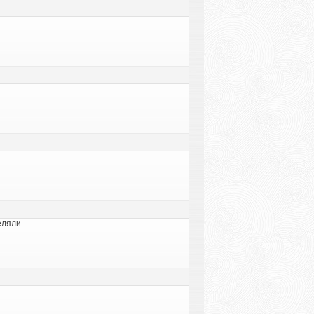
еляли