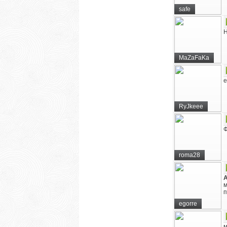
safe
Н
MaZaFaKa
е
RyJkeee
Ф
roma28
п
egorre
м