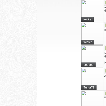
н
ф
emPty
н
twister
Ц
ф
Н
Looooo
д
Tuner73
т