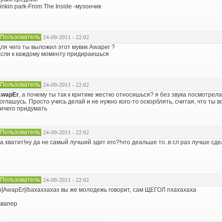
inkin park-From The Inside -музончик
Пользователь
24-09-2011 - 22:02
ля чего ты выложил этот мувик Awaper ?
сли к каждому моменту придираешься
Пользователь
24-09-2011 - 22:02
AwapEr
, а почему ты так к критике жестко относишься? я без звука посмотрел
оглашусь. Просто учись делай и не нужно кого-то оскорблять, считая, что т
ичего придумать
Пользователь
24-09-2011 - 22:02
а хватит!ну да не самый лучший эдит его?!что деальше то..в сл раз лучше сде
Пользователь
24-09-2011 - 22:02
b]AwapEr[/bахаххахах вы же молодежь говорит, сам ЩЕГОЛ пхахахаха
вапер