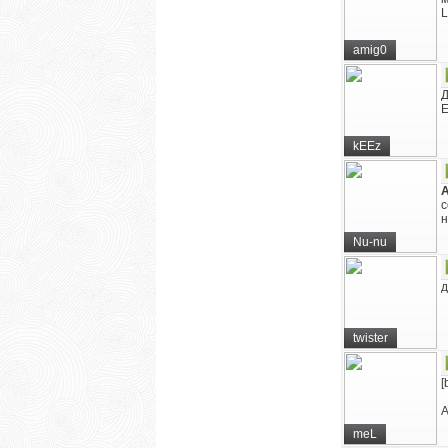
L
amig0
Д
Е
kEEz
с
н
Nu-nu
д
twister
[
А
meL