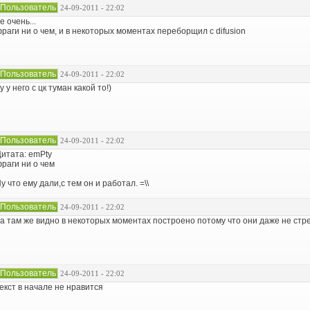
Пользователь
24-09-2011 - 22:02
е очень...
раги ни о чем, и в некоторых моментах переборщил с difusion
Пользователь
24-09-2011 - 22:02
у у него с цк туман какой то!)
Пользователь
24-09-2011 - 22:02
итата: emPty
раги ни о чем
у что ему дали,с тем он и работал. =\\
Пользователь
24-09-2011 - 22:02
а там же видно в некоторых моментах построено потому что они даже не стр
Пользователь
24-09-2011 - 22:02
екст в начале не нравится