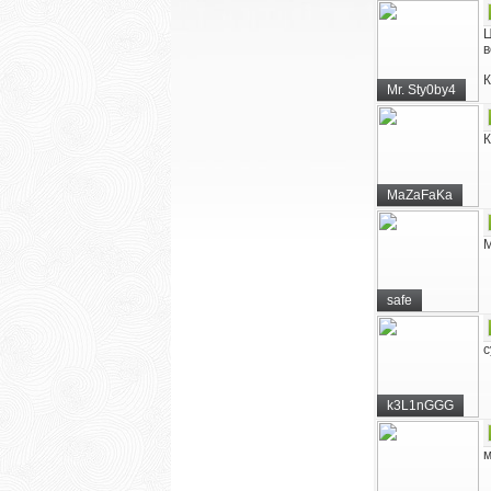
Ц
в
К
Mr. Sty0by4
К
MaZaFaKa
М
safe
с
k3L1nGGG
м