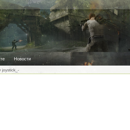
кте
Новости
 joystick_-