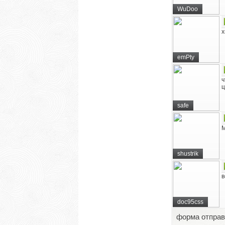
WuDoo
х
emPty
ч
ц
safe
М
shustrik
в
doc95css
форма отправ