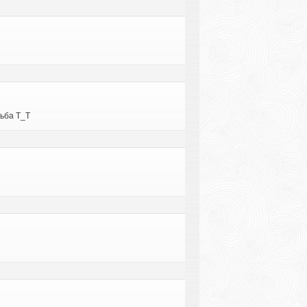
дьба Т_Т