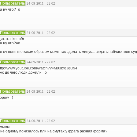
Пользователь
24-09-2011 - 22:02
а ну что?=о
Пользователь
24-09-2011 - 22:02
итата: keep9r
а ну что?=о
е оч понятно каким образом можн так сделать минус... видать паблики моя су
Пользователь
24-09-2011 - 22:02
ttp://www.youtube.com/watch?v=M93bfqJqO94
жс до чего люди дожили =о
Пользователь
24-09-2011 - 22:02
opow =)
Пользователь
24-09-2011 - 22:02
мммм...
не одному показалось или на смутах,у фрага разная форма?