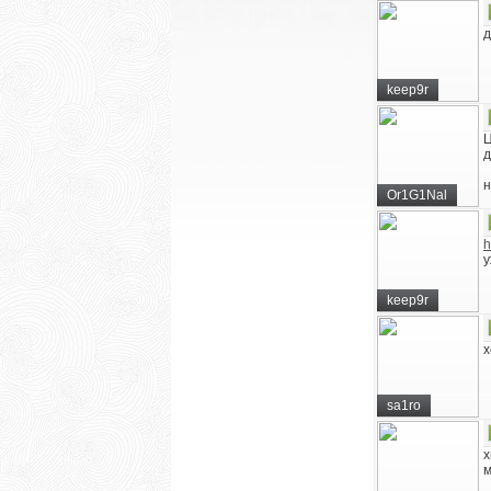
д
keep9r
Ц
д
н
Or1G1Nal
h
у
keep9r
x
sa1ro
х
м