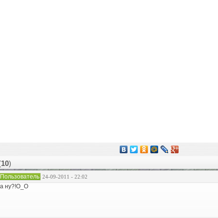
(
10
)
Пользователь
24-09-2011 - 22:02
а ну?!O_O