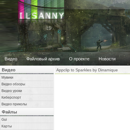
Видео
Файловый архив
О проекте
Новости
Видео
Appclip to Sparkles by Dinamique
Мувики
Видео обзоры
Видео уроки
Киберспорт
Видео приколы
Файлы
Gui
Карты