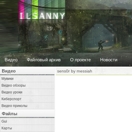
Видео
Файловый архив
О проекте
Новости
Видео
sens0r by messiah
Мувики
Видео обзоры
Видео уроки
Киберспорт
Видео приколы
Файлы
Gui
Карты