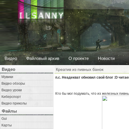
Видео
Файловый архив
О проекте
Новости
Видео
Креатив из пивных банок
Мувики
п.с. Неадекват обновил свой блог :D читаем
Видео обзоры
Видео уроки
Кто бы мог подумать, что из железных пивны
Киберспорт
Видео приколы
Файлы
Gui
Карты