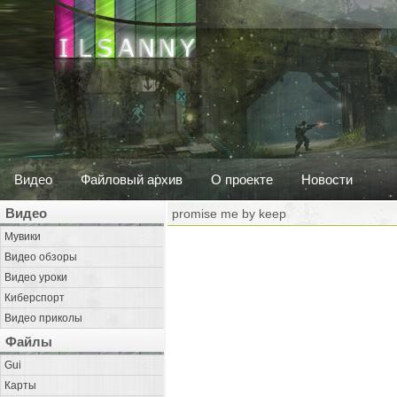
Видео
Файловый архив
О проекте
Новости
Видео
promise me by keep
Мувики
Видео обзоры
Видео уроки
Киберспорт
Видео приколы
Файлы
Gui
Карты