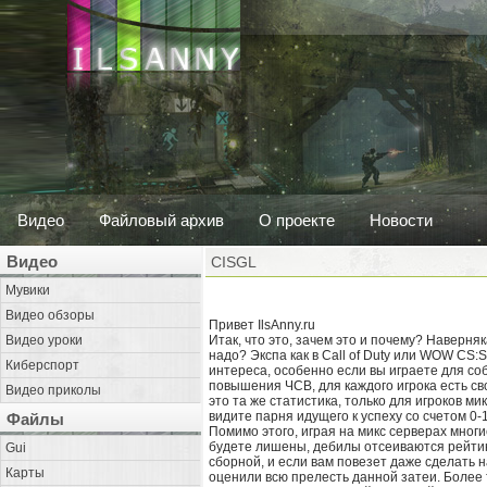
Видео
Файловый архив
О проекте
Новости
Видео
CISGL
Мувики
Видео обзоры
Привет IlsAnny.ru
Видео уроки
Итак, что это, зачем это и почему? Наверня
надо? Экспа как в Call of Duty или WOW CS:
Киберспорт
интереса, особенно если вы играете для со
повышения ЧСВ, для каждого игрока есть св
Видео приколы
это та же статистика, только для игроков м
видите парня идущего к успеху со счетом 0-
Файлы
Помимо этого, играя на микс серверах мног
будете лишены, дебилы отсеиваются рейтинг
Gui
сборной, и если вам повезет даже сделать 
Карты
оценили всю прелесть данной затеи. Более т