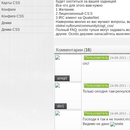
будет охотиться за вашей задницей.
Карты CSS
Все что для этого вам нужно
Конфиги
1 Желание.
2 Лицензионный CS:S
Конфиги CSS
3 IRС клиент на QuakeNet.
Наверняка многих из вас мучают вопросы, в
Демки
otstrel.ru/forum/community/cisgl_css/
Демки CSS
Полный FAQ, особо тупые могут задавать в
другие. Особо дерзкие-запасайтесь вазелин
Комментарии (
16
)
Пользователь
24-09-2011 - 
спс!
amig0
Пользователь
24-09-2011 - 
Только сегодня там регнулс
din1
Пользователь
24-09-2011 - 
Господи я так и не понял,чт
Видимо не дано