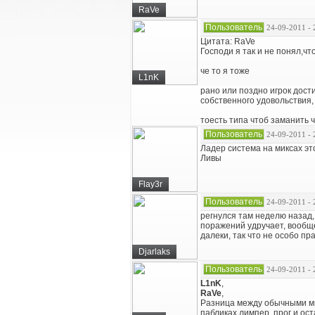
RaVe
Пользователь
24-09-2011 - 
Цитата: RaVe
Господи я так и не понял,чт
че то я тоже
L1nK
рано или поздно игрок дост
собственного удовольствия
тоесть типа чтоб заманить ч
Пользователь
24-09-2011 - 
Ладер система на миксах эт
Ливы
Flay3r
Пользователь
24-09-2011 - 
регнулся там неделю назад, 
поражений удручает, вообще
далеки, так что не особо пр
Djarlaks
Пользователь
24-09-2011 - 
L1nK
,
RaVe
,
Разница между обычными мик
пабликах лимпер, прог и ос