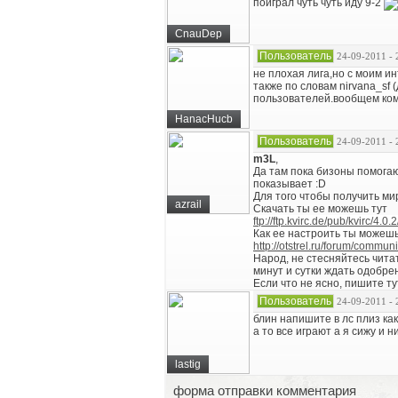
поиграл чуть чуть иду 9-2
CnauDep
Пользователь
24-09-2011 - 
не плохая лига,но с моим и
также по словам nirvana_sf 
пользователей.вообщем кому
HanacHucb
Пользователь
24-09-2011 - 
m3L
,
Да там пока бизоны помогаю
показывает :D
Для того чтобы получить мир
azrail
Скачать ты ее можешь тут
ftp://ftp.kvirc.de/pub/kvirc/4.0
Как ее настроить ты можешь
http://otstrel.ru/forum/commun
Народ, не стесняйтесь читат
минут и сутки ждать одобре
Если что не ясно, пишите ту
Пользователь
24-09-2011 - 
блин напишите в лс плиз как
а то все играют а я сижу и 
lastig
форма отправки комментария