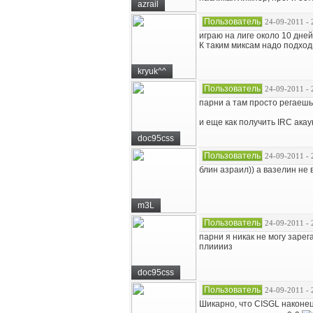
azrail
Пользователь
24-09-2011 - 
играю на лиге около 10 дне
К таким миксам надо подходи
kryuk^^
Пользователь
24-09-2011 - 
парни а там просто регаешь
и еще как получить IRC акау
doc95css
Пользователь
24-09-2011 - 
блин азраил)) а вазелин не
m3L
Пользователь
24-09-2011 - 
парни я никак не могу зарега
плииииз
doc95css
Пользователь
24-09-2011 - 
Шикарно, что CISGL наконец