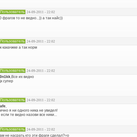
Пользователь
24-09-2011 - 22:02
D фрагов то не видно...)) а так найс))
Пользователь
24-09-2011 - 22:02
к какачжке а так норм
Пользователь
24-09-2011 - 22:02
0n1kk
,Все их видно
к супер
Пользователь
24-09-2011 - 22:02
afe
,
ично я ни одного ника не увидел!
 если те видно назови все ники...
Пользователь
24-09-2011 - 22:02
ам не насрать кто эти фраги сделал?=о