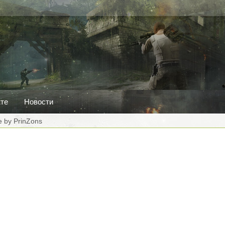
кте
Новости
fe by PrinZons