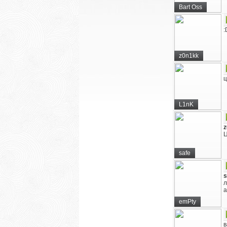
Bart Oss
:
z0n1kk
ц
L1nK
z
Ц
safe
s
л
а
emPty
в