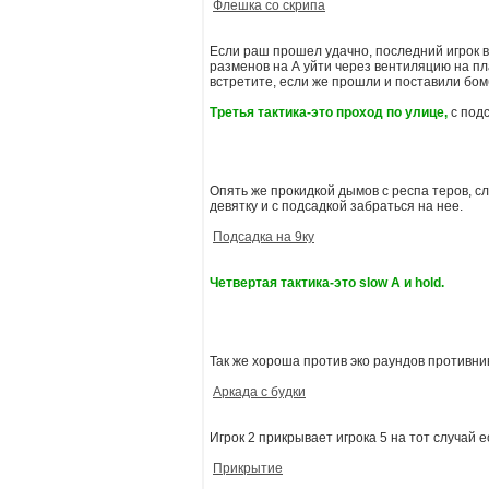
Флешка со скрипа
Если раш прошел удачно, последний игрок в
разменов на А уйти через вентиляцию на пла
встретите, если же прошли и поставили бомб
Третья тактика-это проход по улице,
с под
Опять же прокидкой дымов с респа теров, с
девятку и с подсадкой забраться на нее.
Подсадка на 9ку
Четвертая тактика-это slow A и hold.
Так же хороша против эко раундов противника
Аркада с будки
Игрок 2 прикрывает игрока 5 на тот случай е
Прикрытие