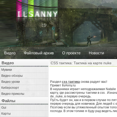
Видео
Файловый архив
О проекте
Новости
Видео
CSS тактика: Тактика на карте nuke
Мувики
Видео обзоры
Видео уроки
Раздел
css тактика
снова радует вас!
Привет IlsAnny.ru
Киберспорт
В наушниках играет неподражаемая Natalie 
карту, где рассмотрены тактики в css . Изн
Видео приколы
de_nuke, в первую очередь.
Пусть будет он, как и в первом случае по пя
Файлы
первую очередь для новичков. Для людей с 
Поэтому если вы утяжеленный опытом топов
Gui
господа. В этом топике я буду рад видеть л
Карты