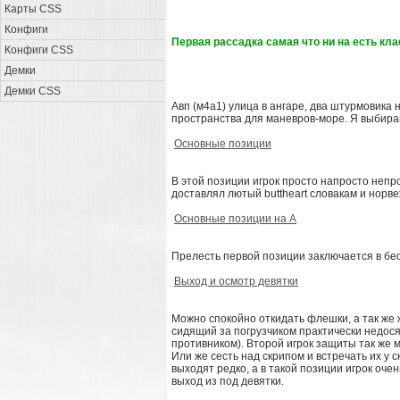
Карты CSS
Конфиги
Первая рассадка самая что ни на есть кла
Конфиги CSS
Демки
Демки CSS
Авп (м4а1) улица в ангаре, два штурмовика н
пространства для маневров-море. Я выбир
Основные позиции
В этой позиции игрок просто напросто непр
доставлял лютый buttheart словакам и норв
Основные позиции на А
Прелесть первой позиции заключается в бе
Выход и осмотр девятки
Можно спокойно откидать флешки, а так же
сидящий за погрузчиком практически недося
противником). Второй игрок защиты так же 
Или же сесть над скрипом и встречать их у 
выходят редко, а в такой позиции игрок оче
выход из под девятки.