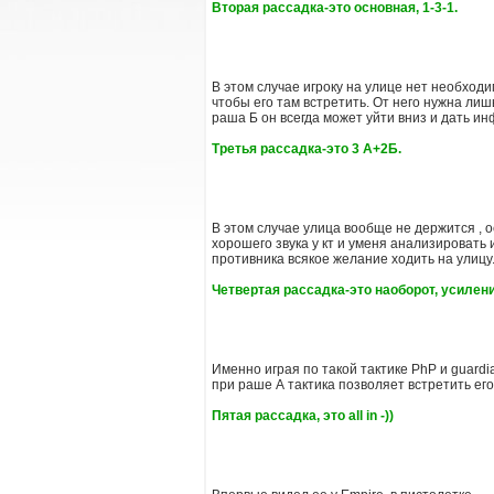
Вторая рассадка-это основная, 1-3-1.
В этом случае игроку на улице нет необходи
чтобы его там встретить. От него нужна лиш
раша Б он всегда может уйти вниз и дать ин
Третья рассадка-это 3 А+2Б.
В этом случае улица вообще не держится , 
хорошего звука у кт и уменя анализировать 
противника всякое желание ходить на улицу
Четвертая рассадка-это наоборот, усилен
Именно играя по такой тактике PhP и guardi
при раше А тактика позволяет встретить его
Пятая рассадка, это all in -))