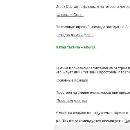
Игрок 3 встает с флешком на готове, а четве
Флешка и Скрип
По команде игрока 3, команда заходит на А
Откидка дыма и флеш
Пятая тактика – slow B.
Тактика в основном расчитаная на отстрел 
изобилует ими ( тут вам и прострелы парапе
Основные позиции
Прострел на скрине очень хорош при проходе
Прострел девятки
У меня на сегодня все, жду комментариев с 
p.s. Так же рекомендуется посмотреть:
Вид