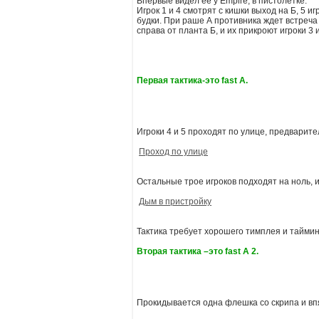
Впервые видел ее у Еmpire, в пистолетке.
Игрок 1 и 4 смотрят с кишки выход на Б, 5 иг
будки. При раше А противника ждет встреча 
справа от планта Б, и их прикроют игроки 3 и
Первая тактика-это fast A.
Игроки 4 и 5 проходят по улице, предварит
Проход по улице
Остальные трое игроков подходят на ноль, и
Дым в пристройку
Тактика требует хорошего тимплея и таймин
Вторая тактика –это fast A 2.
Прокидывается одна флешка со скрипа и вп