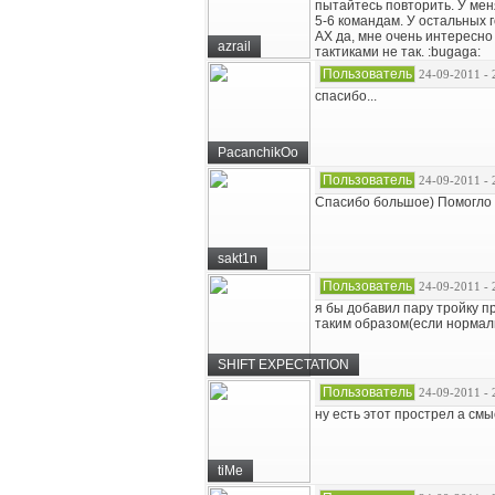
пытайтесь повторить. У меня
5-6 командам. У остальных г
АХ да, мне очень интересно 
azrail
тактиками не так. :bugaga:
Пользователь
24-09-2011 - 
спасибо...
PacanchikOo
Пользователь
24-09-2011 - 
Спасибо большое) Помогло 
sakt1n
Пользователь
24-09-2011 - 
я бы добавил пару тройку пр
таким образом(если нормаль
SHIFT EXPECTATION
Пользователь
24-09-2011 - 
ну есть этот прострел а смы
tiMe