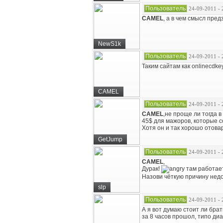
Пользователь
24-09-2011 - 
CAMEL
, а в чем смысл пред
NewS1k
Пользователь
24-09-2011 - 
Таким сайтам как onlinecdke
CAMEL
Пользователь
24-09-2011 - 
CAMEL
,не проще ли тогда в
45$ для мажоров, которые со
Хотя он и так хорошо отовар
GetJump
Пользователь
24-09-2011 - 
CAMEL
,
Дурак!
там работае
Назови чёткую причину недо
slp
Пользователь
24-09-2011 - 
А я вот думаю стоит ли брат
за 8 часов прошол, типо ди