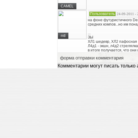
CAMEL
Пользователь
24-09-2011 - 
на фоне футуристичного Dea
средних компов...но им пона
...
mtl
ЗЫ
ХЛ1 шедевр, ХЛ2 пафосная
Л4д1 - экшн, л4д2 стрелялк
в итоге получается, что он
форма отправки комментария
Комментарии могут писать только