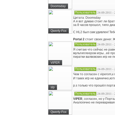
Doomsday
Пользователь
24-09-2011 - 
Цитата: Doomsday
А я вот думаю стоит ли брат
за 8 часов прошол, типо ди
Qwerty-Fox
С HL2 был сам удивлен! Теб
Portal 2
стоит своих денег. 
Пользователь
24-09-2011 - 
Я считаю что сейчас не равн
мультиплеером игры...её пр
пиратки валвовских игр не п
ViPER
Пользователь
24-09-2011 - 
Чем то согласен с viperom,
И таких игр не единично,ко
p.s только что прошёл порта
slp
Пользователь
24-09-2011 - 
ViPER
, согласен, но у Порт
Аналогично не переваривая 
Qwerty-Fox