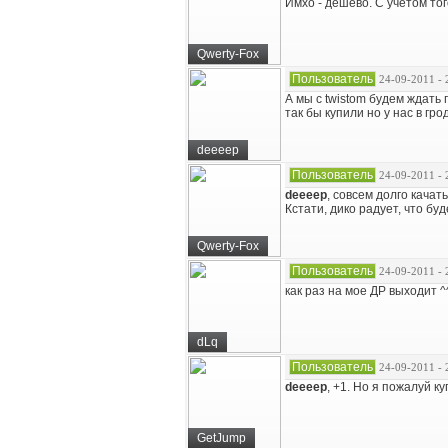
Имхо - дешево. С учетом тог
Qwerty-Fox
Пользователь
24-09-2011 - 
А мы с twistom будем ждать п
так бы купили но у нас в гр
deeeep
Пользователь
24-09-2011 - 
deeeep
, совсем долго качат
Кстати, дико радует, что б
Qwerty-Fox
Пользователь
24-09-2011 - 
как раз на мое ДР выходит ^
dLq
Пользователь
24-09-2011 - 
deeeep
, +1. Но я пожалуй ку
GetJump