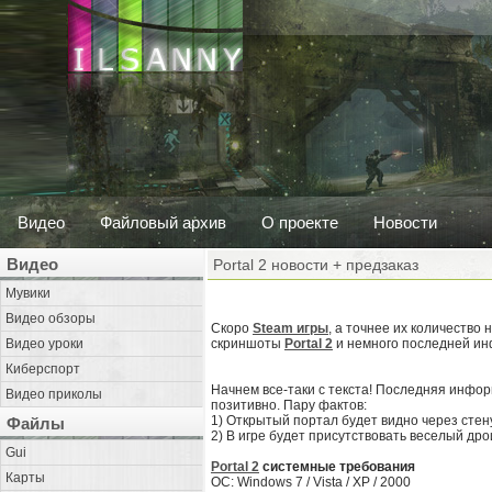
Видео
Файловый архив
О проекте
Новости
Видео
Portal 2 новости + предзаказ
Мувики
Видео обзоры
Скоро
Steam игры
, а точнее их количество 
Видео уроки
скриншоты
Portal 2
и немного последней и
Киберспорт
Начнем все-таки с текста! Последняя инфор
Видео приколы
позитивно. Пару фактов:
1) Открытый портал будет видно через стен
Файлы
2) В игре будет присутствовать веселый дро
Gui
Portal 2
системные требования
Карты
ОС: Windows 7 / Vista / XP / 2000