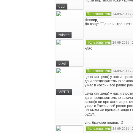
п.с за порталом тоже к колке
dLq
Пользователь
24-09-2011 - 
deeeep
,
Да ваще ТТ,а не интреннет!
twister
Пользователь
24-09-2011 - 
клас
pixel
Пользователь
24-09-2011 - 
цена как цена) у нас и в ро
да и предварительно закачат
у нас в России всё равно ра
ViPER
цена как цена) у нас и в ро
да и предварительно закачат
заказ(я не про активацию кл
у нас в России всё равно ра
Эх были же времена когда O
будут..
упс, браузер подвис :D
Пользователь
24-09-2011 - 