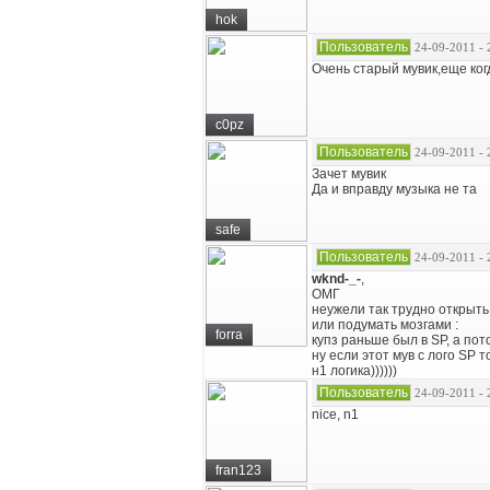
hok
Пользователь
24-09-2011 - 
Очень старый мувик,еще ког
c0pz
Пользователь
24-09-2011 - 
Зачет мувик
Да и вправду музыка не та
safe
Пользователь
24-09-2011 - 
wknd-_-
,
ОМГ
неужели так трудно открыть
или подумать мозгами :
forra
купз раньше был в SP, а по
ну если этот мув с лого SP 
н1 логика))))))
Пользователь
24-09-2011 - 
nice, n1
fran123