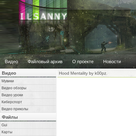
Видео
Файловый архив
О проекте
Новости
Видео
Hood Mentality by k00pz.
Мувики
Видео обзоры
Видео уроки
Киберспорт
Видео приколы
Файлы
Gui
Карты