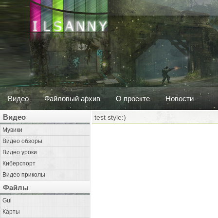
Видео
Файловый архив
О проекте
Новости
Видео
test style:)
Мувики
Видео обзоры
Видео уроки
Киберспорт
Видео приколы
Файлы
Gui
Карты