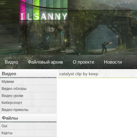
Видео
Файловый архив
О проекте
Новости
Видео
catalyst clip by keep
Мувики
Видео обзоры
Видео уроки
Киберспорт
Видео приколы
Файлы
Gui
Карты