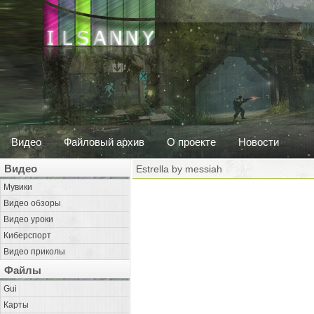
Видео
Файловый архив
О проекте
Новости
Видео
Estrella by messiah
Мувики
Видео обзоры
Видео уроки
Киберспорт
Видео приколы
Файлы
Gui
Карты