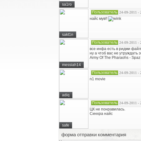
sa1ro
Пользователь
24-09-2011 - 
найс мув!!
sakt1n
Пользователь
24-09-2011 - 
все инфа есть в ридми файл
ну а чтоб вас не утруждать 
Army Of The Pharaohs - Spaz O
messiah14
Пользователь
24-09-2011 - 
n1 movie
adiq
Пользователь
24-09-2011 - 
ЦК не понравилась.
Синхра найс
safe
форма отправки комментария