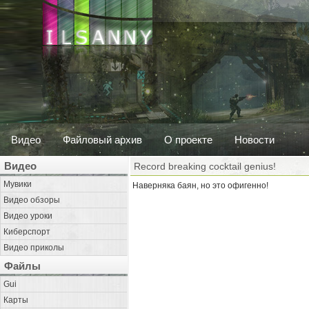
Видео
Файловый архив
О проекте
Новости
Видео
Record breaking cocktail genius!
Мувики
Наверняка баян, но это офигенно!
Видео обзоры
Видео уроки
Киберспорт
Видео приколы
Файлы
Gui
Карты