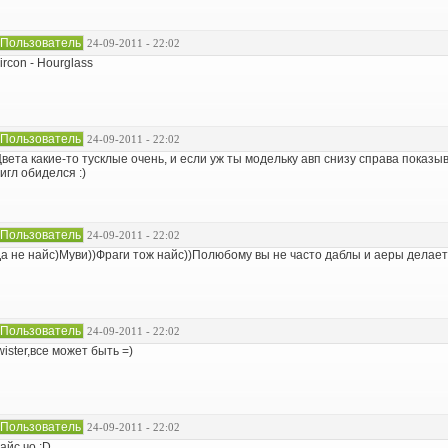
Пользователь
24-09-2011 - 22:02
ircon - Hourglass
Пользователь
24-09-2011 - 22:02
вета какие-то тусклые очень, и если уж ты модельку авп снизу справа показыв
игл обиделся :)
Пользователь
24-09-2011 - 22:02
а не найс)Муви))Фраги тож найс))Полюбому вы не часто даблы и аеры делает
Пользователь
24-09-2011 - 22:02
wister,все может быть =)
Пользователь
24-09-2011 - 22:02
айс чо :D