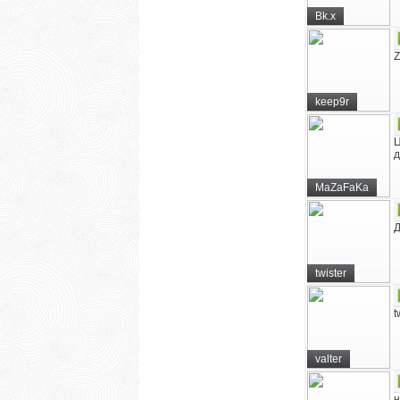
Bk.x
Z
keep9r
Ц
д
MaZaFaKa
Д
twister
t
valter
н