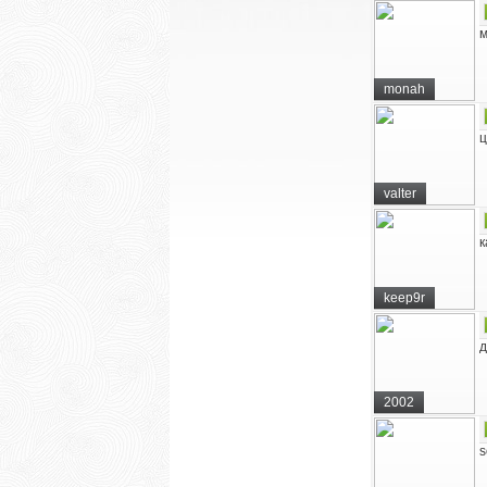
м
monah
ц
valter
к
keep9r
д
2002
s