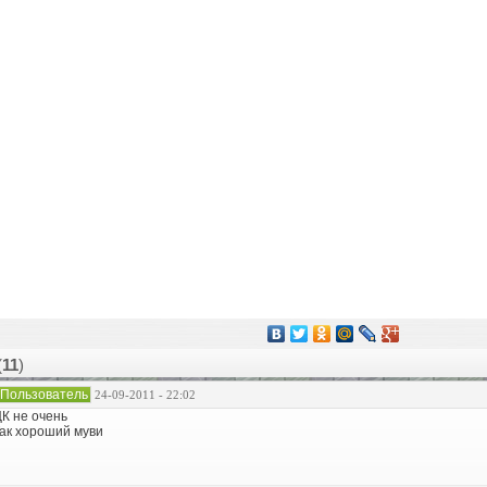
(
11
)
Пользователь
24-09-2011 - 22:02
К не очень
ак хороший муви