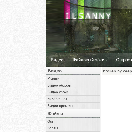
Видео
Файловый архив
О прое
Видео
broken by keep
Мувики
Видео обзоры
Видео уроки
Киберспорт
Видео приколы
Файлы
Gui
Карты