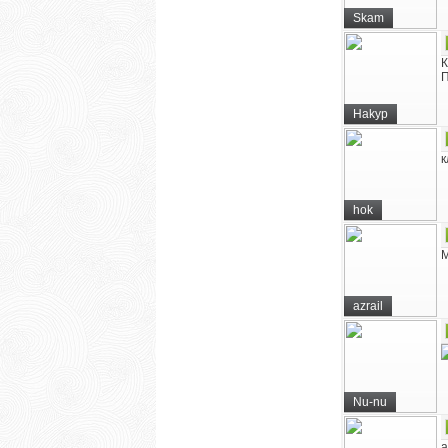
Skam
К
П
Hakyp
к
hok
М
azrail
Nu-nu
a