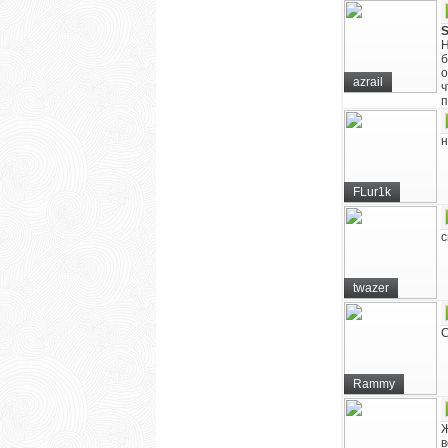
Н
б
о
azrail
ч
п
н
FLur1k
с
twazer
С
Rammy
Ж
в