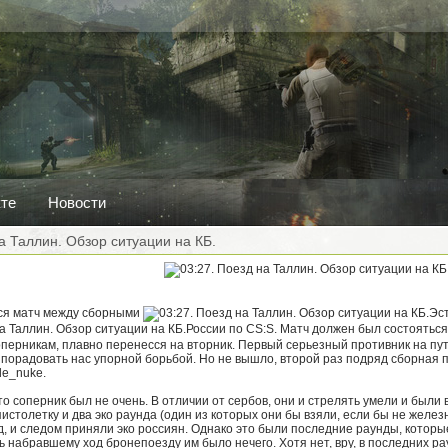
кте
Новости
а Таллин. Обзор ситуации на КБ.
ся матч между сборными
Эс
России по CS:S. Матч должен был состояться
перникам, плавно перенесся на вторник. Первый серьезный противник на пут
 порадовать нас упорной борьбой. Но не вышло, второй раз подряд сборная 
de_nuke.
то соперник был не очень. В отличии от сербов, они и стрелять умели и были 
пистолетку и два эко раунда (один из которых они бы взяли, если бы не желез
, и следом приняли эко россиян. Однако это были последние раунды, которы
 набравшему ход бронепоезду им было нечего. Хотя нет, вру, в последних р