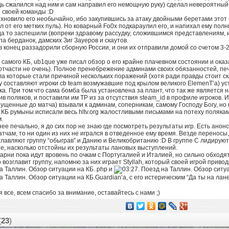
ь сжалился над ним и сам направил его немощную руку) сделал невероятный фр
 своей команды :D
хновило его необычайно, ибо закупившись за атаку двойными беретами этот
л от его метких пуль). Но коварный Fo0x подкараулил его, и напихал ему полн
да то заспешили (вопреки здравому рассудку, сложившимся представлениям, и 
па берданок, дамских Зиг Зауеров и скаутов.
 конец раззадорили сборную России, и они их отправили домой со счетом 3-2
 самого КБ, ub1que уже писал обзор о его крайне плачевном состоянии и ока
 отчасти не очень). Полное пренебрежение админами своих обязанностей, печ
а которые стали причиной нескольких поражений (хотя ради правды стоит сказ
 составляют игроки cb team возмужавшие под крылом великого ElemenT’a) ус
ка. При том что сама бомба была установлена за плант, что так же является
ив поляков, и поставили им TP из за отсутствия steam_id в профиле игроков. 
ущенные до матча) взывали к админам, соперникам, самому Господу Богу, но в
 КБ румыны исписали весь hltv.org жалостливыми письмами на потеху полякам 
.
нее печально, я до сих пор не знаю где посмотреть результаты игр. Есть анон
атчам, то ни один из них не игрался в отведенное ему время. Везде переносы,
главляют группу “обыграв” и Данию и Великобританию :D В группе С лидирую
е, насколько отстойны их результаты лановых выступлений.
арни пока идут вровень по очкам с Португалией и Италией, но сильно обходя
 возглавит группу, напомню за них играет Styllah, который своей игрой приво
.php и
Guardian’a, с его истерическим “Да ты на лане
я все, всем спасибо за внимание, оставайтесь с нами ;)
(
23
)