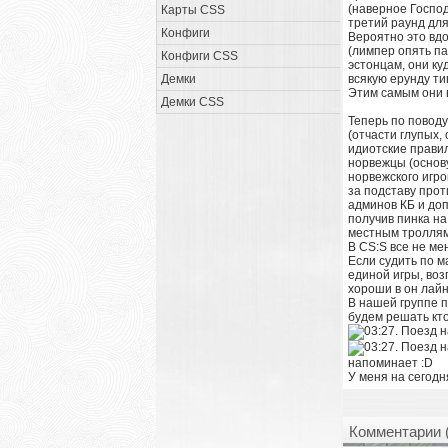
(наверное Господ
Карты CSS
третий раунд для
Конфиги
Вероятно это вдо
(лимпер опять па
Конфиги CSS
эстонцам, они ку
Демки
всякую ерунду ти
Этим самым они в
Демки CSS
Теперь по поводу
(отчасти глупых,
идиотские правил
норвежцы (основу
норвежского игро
за подставу прот
админов КБ и доп
получив пинка на
местным троллям
В CS:S все не ме
Если судить по м
единой игры, воз
хороши в он лайн
В нашей группе п
будем решать кто
напоминает :D
У меня на сегодн
Комментарии 