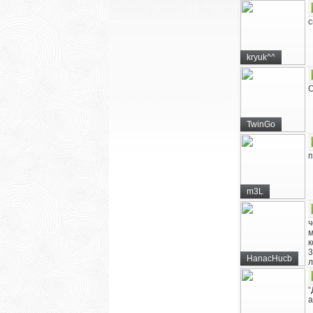
с
kryuk^^
О
TwinGo
п
m3L
ч
м
к
3
HanacHucb
л
“
а