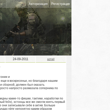
Авторизация
Регистрация
24-09-2011
azrail
тонии и
 еще в воскресенье, но благодаря нашим
и сборной, должен был оказать
просто напросто размазала соперника по
видны какие-то фишки, тактики, наработки по
ный fo0x), эстонцы все же смогли взять первый
е они записывали себе в актив. Больше
аундах rdmr непонятно каким образом