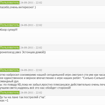
Пользователь
24-09-2011 - 22:02
пасибо,очень интересно! :)
Пользователь
24-09-2011 - 22:02
бзор супер!!!
Пользователь
24-09-2011 - 22:02
ронепоезд увез Эстонцев домой))
Пользователь
24-09-2011 - 22:02
отко набросил соизмеримо нашей сегодняшней игре.смотрел ств уже как часа
ое единственное и верное впечатление о игре наших ребят: "Сильно-Сильно!
омандный дух.
ы: по поваду КБ,пока не забыл,яростно плюсану,все действительно очень печ
учшем свете,надеюсь всё это нас обойдет стороной!
Пользователь
24-09-2011 - 22:02
Да ты на лане так постреляй с*ка”.
хах +1