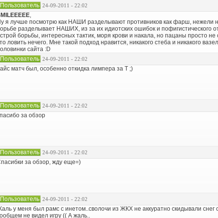
Пользователь
24-09-2011 - 22:02
SMILEEEEE
,
у я лучше посмотрю как НАШИ разделывают противников как фарш, нежели на 
орьбе разделывает НАШИХ, из за их идиотских ошибок и пофигистического от
строй борьбы, интересных тактик, моря крови и накала, но пацаны просто не
то ловить нечего. Мне такой подход нравится, никакого стеба и никакого ваз
оловинки сайта :D
Пользователь
24-09-2011 - 22:02
айс матч был, особенно откидка лимпера за Т ;)
Пользователь
24-09-2011 - 22:02
пасибо за обзор
Пользователь
24-09-2011 - 22:02
пасибки за обзор, жду еще=)
Пользователь
24-09-2011 - 22:02
аль у меня был рамс с инетом..сволочи из ЖКХ не аккуратно скидывали снег 
ообщем не видел игру (( А жаль..