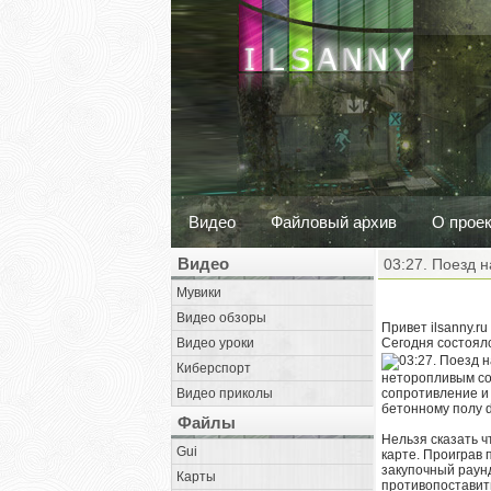
Видео
Файловый архив
О прое
Видео
03:27. Поезд н
Мувики
Видео обзоры
Привет ilsanny.ru
Видео уроки
Сегодня состоял
Киберспорт
неторопливым со
Видео приколы
сопротивление и
бетонному полу 
Файлы
Нельзя сказать ч
Gui
карте. Проиграв 
закупочный раунд
Карты
противопоставить