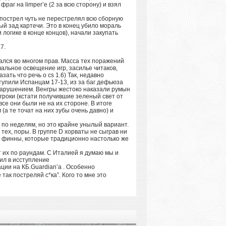
аг на limper’e (2 за всю сторону) и взял
 пострел чуть не перестрелял всю сборную
ый зад картечи. Это в конец убило мораль
логике в конце концов), начали закупать
7.
зался во многом прав. Масса тех поражений
альное освещение игр, засилье читаков,
ать что речь о cs 1.6) Так, недавно
тупили Испанцам 17-13, из за баг дефьюза
 нарушением. Венгры жестоко наказали румын
Игроки (кстати получившие зеленый свет от
се они были не на их стороне. В итоге
(а те точат на них зубы очень давно) и
с по неделям, но это крайне унылый вариант.
 тех, поры. В группе D хорваты не сыграв ни
т финны, которые традиционно настолько же
т их по раундам. С Италией я думаю мы и
дил в исступление
Guardian’a . Особенно
 так постреляй с*ка”. Кого то мне это