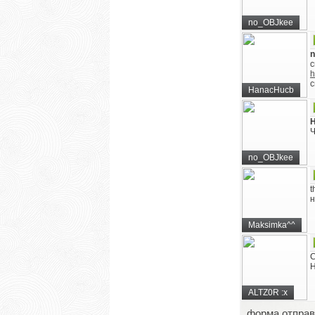
no_OBJkee
с
h
с
HanacHucb
Ч
no_OBJkee
t
н
Maksimka^^
C
Н
ALTZ0R :x
форма отправ