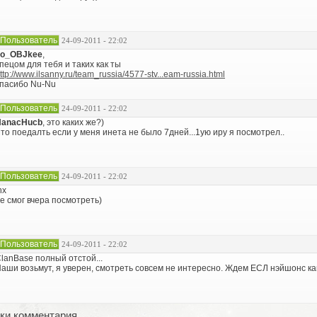
Пользователь
24-09-2011 - 22:02
no_OBJkee
,
пецом для тебя и таких как ты
ttp://www.ilsanny.ru/team_russia/4577-stv...eam-russia.html
пасибо Nu-Nu
Пользователь
24-09-2011 - 22:02
HanacHucb
, это каких же?)
то поедалть если у меня инета не было 7дней...1ую иру я посмотрел..
Пользователь
24-09-2011 - 22:02
hx
е смог вчера посмотреть)
Пользователь
24-09-2011 - 22:02
lanBase полный отстой...
аши возьмут, я уверен, смотреть совсем не интересно. Ждем ЕСЛ нэйшонс ка
ки комментария