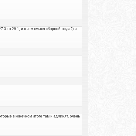
:3 то 29:1, и в чем смысл сборной тогда?) я
оторые в конечном итоге там и админят. очень