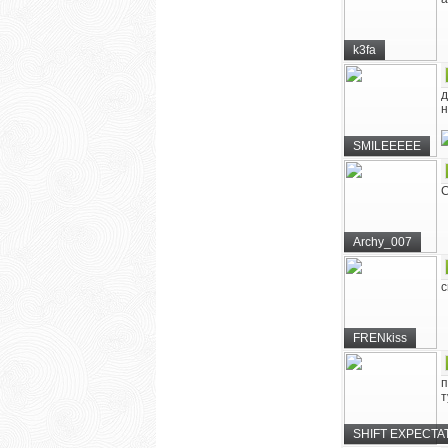
k3fa
д
н
SMILEEEEE
С
Archy_007
с
FRENkiss
п
т
SHIFT EXPECTA