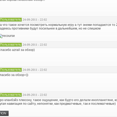
Пользователь
24-09-2011 - 22:02
а что такое хочется посмотреть нормальную игру а тут энеми попадаются то 27
адеюсь противники будут посильнее в дальнейшем, но не слишком
Пользователь
24-09-2011 - 22:02
пасибо azrail за обзор)
Пользователь
24-09-2011 - 22:02
пасибо за обзор=))
Пользователь
24-09-2011 - 22:02
ро кланбэйз плюсону, такое ощущение, как будто его делали инопланетяне, к
угая навигация по сайту, непонятки, как предматчевые, так и послематчевые)
TION