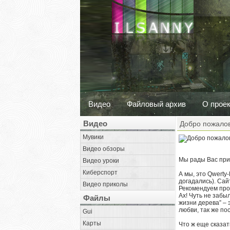
Видео
Файловый архив
О прое
Видео
Добро пожалов
Мувики
Видео обзоры
Мы рады Вас прив
Видео уроки
Киберспорт
А мы, это Qwerty
догадались). Са
Видео приколы
Рекомендуем пр
Ах! Чуть не забы
Файлы
жизни дерева” – 
любви, так же по
Gui
Карты
Что ж еще сказат