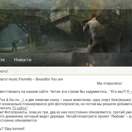
кте
Новости
ать!
music:Favretto – Beautiful You are
Мы открылись!
етствовать на нашем сайте. Читая эти строки Вы задумаетесь : “Кто мы?! О_о
-Fox & Nu-nu _), а две нямочки снизу – наши животинки, одну зовут Кекс(кошко
йт изначально планировался для фотопроектов, но потом мы решили добавит
очитать
“О сайте”
ли! Фотопроекты, пока их три, два из них посстоянно обновляются, третий уже
это дневничек, который ведет деревце. Читайте\смотрите проект “Любовь” – 
сстоянно обновляется.
ь? Stay tunned!