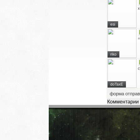
esi
=
riko
с
doTaxE
форма отправ
Комментарии 