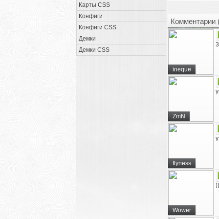
Карты CSS
Конфиги
Комментарии 
Конфиги CSS
Демки
3
Демки CSS
ineque
у
ZmN
у
flyness
)
Wower