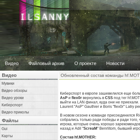
Видео
Файловый архив
О проекте
Новости
Видео
Обновленный состав команды hf.MO
Мувики
Видео обзоры
Киберспорт в европе зашевелился еще бол
Видео уроки
AsP
и
flex0r
вернулись в
CSS
под тег hf.MOT
выйти на LAN финал, куда они не приехали.
Киберспорт
Laurent "AsP" Gauthier и Boris "flex0r" Latry
Видео приколы
В новом сезоне к команде присоединился Ri
собрались только ради победы и ради того,
Файлы
игрока, которые очень хорошо зарекомендова
назад и Adil "
ScreaM
" Benrlitom, бывший игро
Gui
Карты
Состав hf.MOTHER: